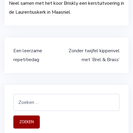
Neel samen met het koor Briskly een kerstuitvoering in
de Laurentiuskerk in Maasniel.
Bericht
Een leerzame
Zonder twijfel kippenvel
navigatie
repetitiedag
met ‘Brel & Brass’
Zoeken
naar: