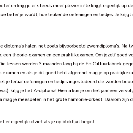
er en krijg je er steeds meer plezier in! Je krijgt eigenlijk op de
oe beter je wordt, hoe leuker de oefeningen en liedjes. Je krijgt
je diploma’s halen, net zoals bijvoorbeeld zwemdiploma’s. Na t
een theorie-examen en een praktijkexamen. Om jezelf goed voor
Die lessen worden 3 maanden lang bij de Eci Cultuurfabriek gege
en examen en als je dit goed hebt afgerond, mag je op praktijkex
t je leraar oefeningen en liedjes ingestudeerd die worden beoord
geval), krijg je het A-diploma! Hierna kun je om het jaar een ver
a mag je meespelen in het grote harmonie-orkest. Daarom zijn d
er eigenlijk uitziet als je op blokfluit begint: