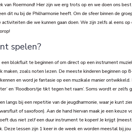
ek van Roermond! Hier zijn we erg trots op en we doen ons best 
reen dit nu bij de Philharmonie heeft. Om de sfeer binnen de gro
ctiviteiten die we kunnen gaan doen. We zijn zelfs al eens op c
orop!
ent spelen?
p een blokfluit te beginnen of om direct op een instrument muziek
k maken, zoals noten lezen. De meeste kinderen beginnen op 8- 
rkennen en word je fantasie op een muzikale manier ontwikkeld. 
ter’ en ‘Roodborstje tikt tegen het raam’. Soms wordt er zelfs 
en langs bij een repetitie van de jeugdharmonie, waar je kunt z
warsfluit of saxofoon). Aan de hand hiervan maak je een keuze vo
hoeft dus niet zelf een duur instrument te kopen! Je krijgt (meest
. Deze lessen zijn 1 keer in de week en worden meestal bij jou i