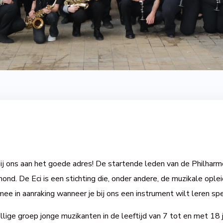
bij ons aan het goede adres! De startende leden van de Philharmon
rmond. De Eci is een stichting die, onder andere, de muzikale op
ee in aanraking wanneer je bij ons een instrument wilt leren spe
llige groep jonge muzikanten in de leeftijd van 7 tot en met 1