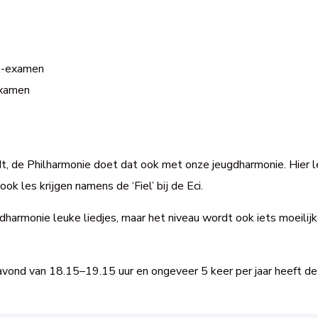
 A-examen
examen
pleidt, de Philharmonie doet dat ook met onze jeugdharmonie. Hie
ok les krijgen namens de ‘Fiel’ bij de Eci.
eugdharmonie leuke liedjes, maar het niveau wordt ook iets moeil
vond van 18.15–19.15 uur en ongeveer 5 keer per jaar heeft de